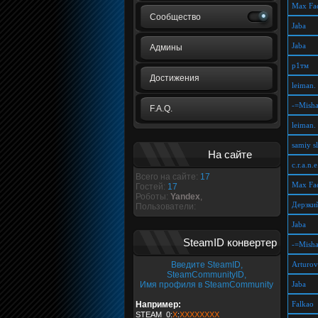
Max Fac
Сообщество
Jaba
Jaba
Админы
р1тм
Достижения
leiman.
-=Mish
F.A.Q.
leiman.
samiy s
На сайте
c.r.a.n.e
Всего на сайте:
17
Max Fac
Гостей:
17
Роботы:
Yandex
,
Дерзки
Пользователи:
Jaba
SteamID конвертер
-=Mish
Введите SteamID,
Arturov
SteamCommunityID,
Имя профиля в SteamCommunity
Jaba
Например:
Falkao
STEAM_0:
X
:
XXXXXXXX