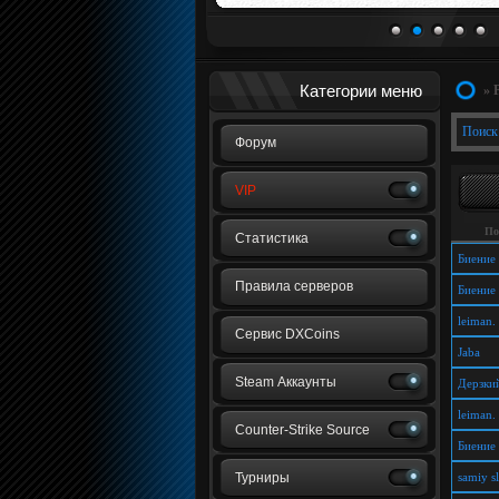
1
2
3
4
5
Категории меню
» 
Поиск
Форум
VIP
По
Статистика
Биение
Правила серверов
Биение
leiman.
Сервис DXCoins
Jaba
Steam Аккаунты
Дерзки
leiman.
Counter-Strike Source
Биение
Турниры
samiy s