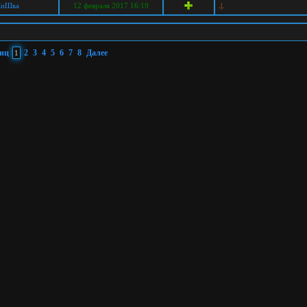
ШиШка
12 февраля 2017 16:19
.|.
ниц
2
3
4
5
6
7
8
Далее
1