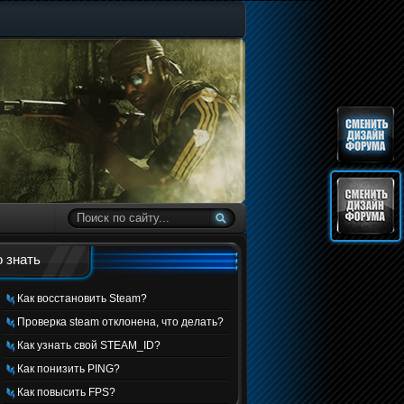
 знать
Как восстановить Steam?
Проверка steam отклонена, что делать?
Как узнать свой STEAM_ID?
Как понизить PING?
Как повысить FPS?