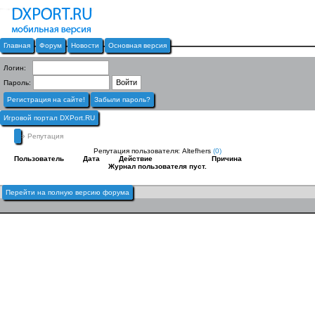
Главная
Форум
Новости
Основная версия
Логин:
Пароль:
Регистрация на сайте!
Забыли пароль?
Игровой портал DXPort.RU
» Репутация
Репутация пользователя: Altefhers
(0)
Пользователь
Дата
Действие
Причина
Журнал пользователя пуст.
Перейти на полную версию форума