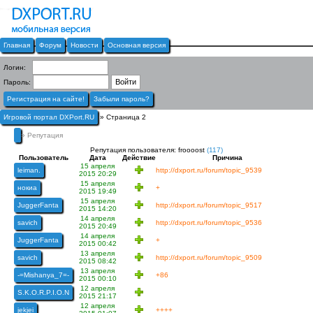
Главная
Форум
Новости
Основная версия
Логин:
Пароль:
Регистрация на сайте!
Забыли пароль?
Игровой портал DXPort.RU
» Страница 2
» Репутация
Репутация пользователя: froooost
(117)
Пользователь
Дата
Действие
Причина
15 апреля
leiman.
http://dxport.ru/forum/topic_9539
2015 20:29
15 апреля
нокиа
+
2015 19:49
15 апреля
JuggerFanta
http://dxport.ru/forum/topic_9517
2015 14:20
14 апреля
savich
http://dxport.ru/forum/topic_9536
2015 20:49
14 апреля
JuggerFanta
+
2015 00:42
13 апреля
savich
http://dxport.ru/forum/topic_9509
2015 08:42
13 апреля
-=Mishanya_7=-
+86
2015 00:10
12 апреля
S.K.O.R.P.I.O.N
2015 21:17
12 апреля
jekjei
++++