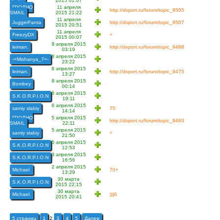
2015 01:07
ГРОДНО
11 апреля
http://dxport.ru/forum/topic_9505
SMAIL
2015 21:22
11 апреля
JuggerFanta
http://dxport.ru/forum/topic_9507
2015 20:51
11 апреля
FreezyDX
+
2015 00:07
9 апреля 2015
leiman.
http://dxport.ru/forum/topic_9488
03:19
8 апреля 2015
-=Mishanya_7=-
23:22
8 апреля 2015
leiman.
http://dxport.ru/forum/topic_9475
13:27
8 апреля 2015
Bombey
00:14
6 апреля 2015
S.K.O.R.P.I.O.N
19:11
6 апреля 2015
samiy slabiy
75
14:14
ГРОДНО
5 апреля 2015
http://dxport.ru/forum/topic_9460
SMAIL
22:11
5 апреля 2015
samiy slabiy
+
21:50
5 апреля 2015
S.K.O.R.P.I.O.N
12:53
3 апреля 2015
S.K.O.R.P.I.O.N
16:56
2 апреля 2015
Michael.
70+
13:29
30 марта
S.K.O.R.P.I.O.N
2015 22:15
30 марта
Michael.
)))0
2015 20:41
5 страниц
1
2
3
4
5
Далее