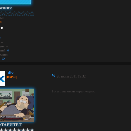
озник
ды:
s:
ти
:
0
--
ция:
--
ний:
0
рация:
--
_ID:
`div
26 июля 2011 19:32
|DҲPort|
Forest, напомни через неделю
ТАРИТЕТ