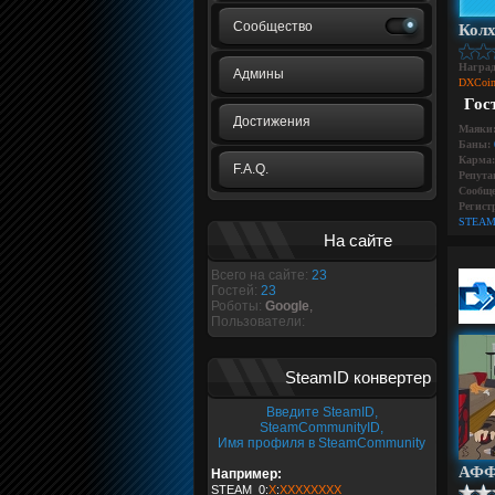
Сообщество
Колх
Награ
Админы
DXCoin
Гос
Достижения
Маяки
Баны:
Карма:
F.A.Q.
Репута
Сообще
Регист
STEAM
На сайте
Всего на сайте:
23
Гостей:
23
Роботы:
Google
,
Пользователи:
SteamID конвертер
Введите SteamID,
SteamCommunityID,
Имя профиля в SteamCommunity
АФФ
Например:
STEAM_0:
X
:
XXXXXXXX