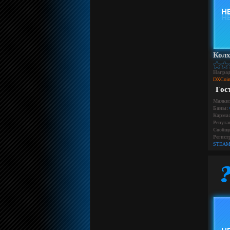
Колх
Награ
DXCoin
Гос
Маяки
Баны:
Карма:
Репута
Сообще
Регист
STEAM