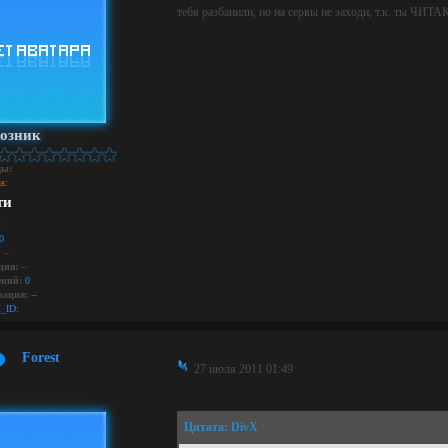
тебя разбанили, но на сервы не заходи, т.к. ты ЧИТАК
озник
ды:
s:
ти
:
0
--
ция:
--
ний:
0
рация:
--
_ID:
Forest
27 июля 2011 01:49
Цитата: DivX