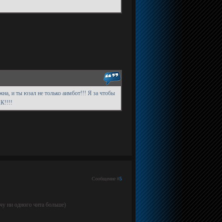
на, и ты юзал не только аимбот!!! Я за чтобы
К!!!!
Сообщение #
5
у ни одного чита больше)