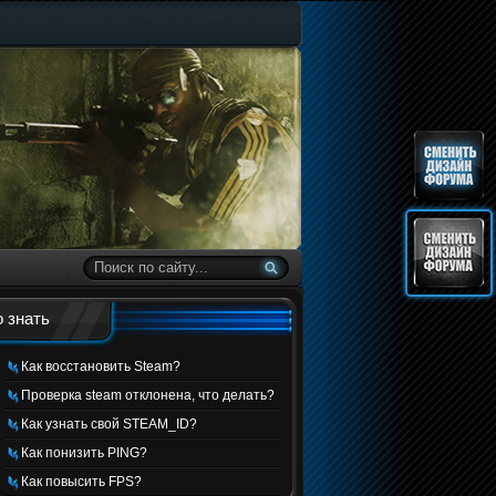
 знать
Как восстановить Steam?
Проверка steam отклонена, что делать?
Как узнать свой STEAM_ID?
Как понизить PING?
Как повысить FPS?