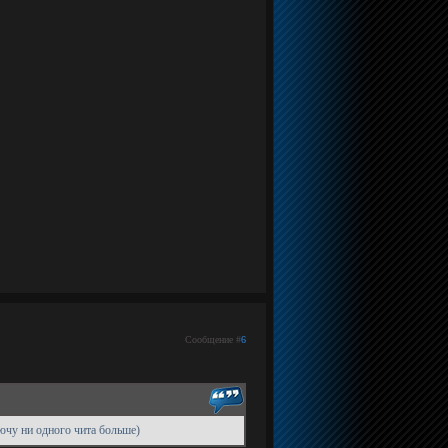
Сообщение #
6
ючу ни одного чита больше)