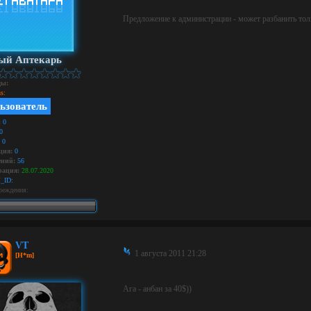
Предложение к администрации - может разбанить толь
ый Аптекарь
ды:
s:
ьзователь
:
0
0
0
ция:
0
ний:
56
рация:
28.07.2020
_ID:
реждения:
VT
1 августа 2011 21:28
[H*m]
Ага - анбан за 40$))