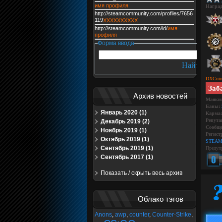
имя профиля
Награ
http://steamcommunity.com/profiles/7656
119
XXXXXXXXXX
http://steamcommunity.com/id/
имя
профиля
Форма ввода
DXCoin
Заб
Архив новостей
Маяки
Баны:
Январь 2020 (1)
Карма:
Репута
Декабрь 2019 (2)
Сообще
Ноябрь 2019 (1)
Регист
Октябрь 2019 (1)
STEAM
Сентябрь 2019 (1)
Предуп
Сентябрь 2017 (1)
Показать / скрыть весь архив
Облако тэгов
Anons
,
awp
,
counter
,
Counter-Strike
,