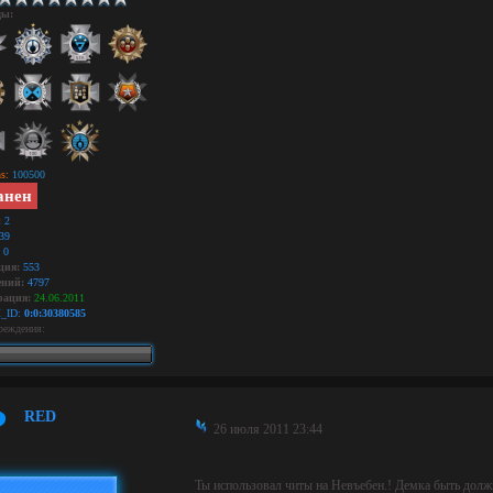
ды:
s:
100500
анен
:
2
39
0
ция:
553
ний:
4797
рация:
24.06.2011
_ID:
0:0:30380585
реждения:
RED
26 июля 2011 23:44
Ты использовал читы на Невъебен.! Демка быть должн