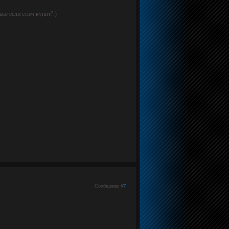
ко если стим купит?:)
Сообщение #
7