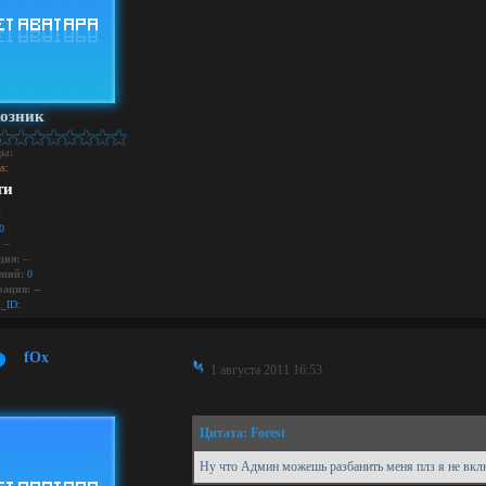
озник
ды:
s:
ти
:
0
--
ция:
--
ний:
0
рация:
--
_ID:
fOx
1 августа 2011 16:53
Цитата: Forest
Ну что Админ можешь разбанить меня плз я не вкл