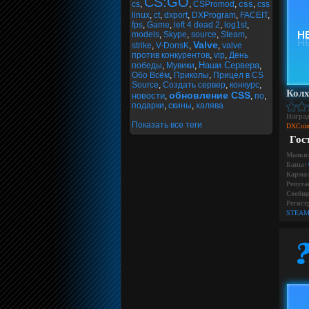
CS:GO
css
cs
,
,
CSPromod
,
,
css
linux
,
ct
,
dxport
,
DXProgram
,
FACEIT
,
fps
,
Game
,
left 4 dead 2
,
log1st
,
models
,
Skype
,
source
,
Steam
,
Valve
strike
,
V-DonsK
,
,
valve
против конкурентов
,
vip
,
День
Наши Сервера
победы
,
Мувики
,
,
Обо Всём
,
Приколы
,
Прицел в CS
Source
,
Создать сервер
,
конкурс
,
Колх
обновление CSS
новости
,
,
по
,
подарки
,
скины
,
халява
Награ
Показать все теги
DXCoin
Гос
Маяки
Баны:
Карма:
Репута
Сообще
Регист
STEAM