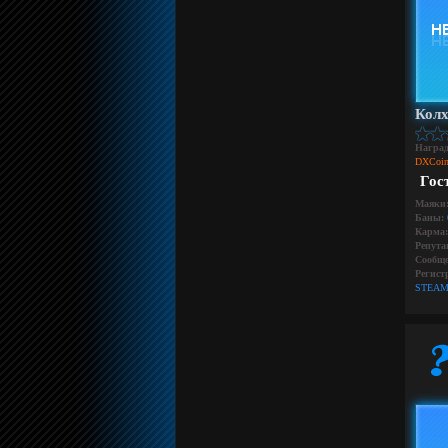
Колх
Награ
DXCoin
Гос
Маяки
Баны:
Карма:
Репута
Сообще
Регист
STEAM