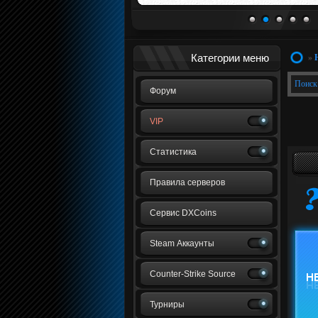
1
2
3
4
5
Категории меню
»
Поиск
Форум
VIP
Статистика
Правила серверов
Сервис DXCoins
Steam Аккаунты
Counter-Strike Source
Турниры