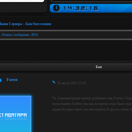
Наши Сервера
»
Бан/Апелляция
|
Новые сообщения
|
RSS
Бан
Forest
26 июля 2011 15:42
Ув.Администрация прошу разбанить ник Forest->Ga
пользовании Aimbot так как во время игры было еще 2
нервы.Больше такого не повторится.Я просто очень х