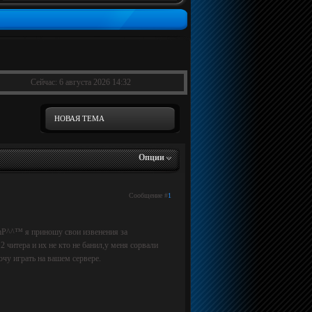
Сейчас: 6 августа 2026 14:32
НОВАЯ ТЕМА
Опции
Сообщение #
1
mP^^™ я приношу свои извенения за
 читера и их не кто не банил,у меня сорвали
очу играть на вашем сервере.