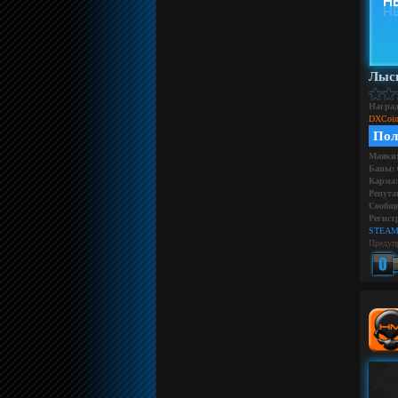
Лыс
Награ
DXCoin
Пол
Маяки
Баны:
Карма:
Репута
Сообще
Регист
STEAM
Предуп