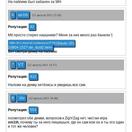
На паблике был забанен за WH
6
sm1th
(11 августа 2011 22:58)
Репутация:
42
Мб просто стерео наушники? Меня за них много раз банили:'(
http://cs.dxport.ru/demos/27018/auto-201
10804-1527-de_dust2.dem
Вот смотри демку на паблике
7
VT
(12 августа 2011 14:37)
Репутация:
412
Наложи на демку хитбоксы и увидишь все сам.
8
`div
(12 августа 2011 16:48)
Репутация:
553
посмотрел обе демки, вопросов к Zig'n'Zag нет, чистая игра
sm1th
, почему ты за него пишишься, где он сам или он и ты это один
и тот же человек?