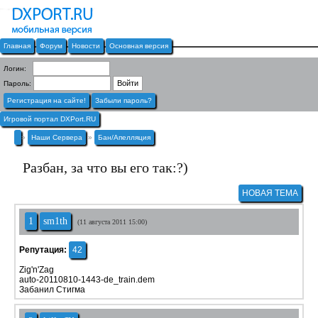
Главная
Форум
Новости
Основная версия
Логин:
Пароль:
Регистрация на сайте!
Забыли пароль?
Игровой портал DXPort.RU
»
Наши Сервера
»
Бан/Апелляция
Разбан, за что вы его так:?)
НОВАЯ ТЕМА
1
sm1th
(11 августа 2011 15:00)
Репутация:
42
Zig'n'Zag
auto-20110810-1443-de_train.dem
Забанил Стигма