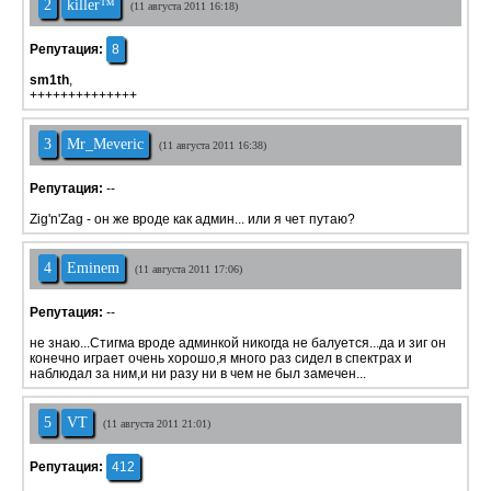
2
killer™
(11 августа 2011 16:18)
Репутация:
8
sm1th
,
++++++++++++++
3
Mr_Meveric
(11 августа 2011 16:38)
Репутация:
--
Zig'n'Zag - он же вроде как админ... или я чет путаю?
4
Eminem
(11 августа 2011 17:06)
Репутация:
--
не знаю...Стигма вроде админкой никогда не балуется...да и зиг он
конечно играет очень хорошо,я много раз сидел в спектрах и
наблюдал за ним,и ни разу ни в чем не был замечен...
5
VT
(11 августа 2011 21:01)
Репутация:
412