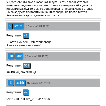
VT
, хитбокс это такая коварная штука... есть плагин который
позволяет админам после смерти или в спектрах наблюдать за
игроками как буд-то с вх, то есть позволяет видеть через стены.
Была задумка поставить на наши сервера, но после тестов...
Реально на каждого думаешь что он с вх
9
sm1th
(12 августа 2011 17:02)
Репутация:
42
ПРосто ему лень Регестрировацо
А мне не лень запостить:)
10
`div
(12 августа 2011 17:07)
Репутация:
553
sm1th
, ок, его стим ид
11
sm1th
(12 августа 2011 17:10)
Репутация:
42
"Zig'n'Zag" STEAM_0:1:33467996