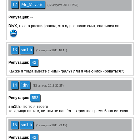
12
Mr_Meveric
(12 августа 2011 17:57)
Репутация:
--
DivX
, ты его расшифровал, это однозначно смит, спалился он...
13
sm1th
(12 августа 2011 18:11)
Репутация:
42
Как же я тогда вместе с ним играл?) Или я умею клонироваться?)
14
`div
(12 августа 2011 22:25)
Репутация:
553
sm1th
, что то я твоего
товарища ни там, ни там не нашёл... вероятно время бано истекло
15
sm1th
(12 августа 2011 23:15)
Репутация:
42