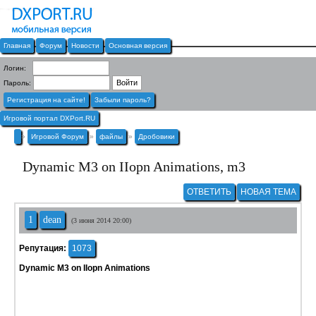
Главная
Форум
Новости
Основная версия
Логин:
Пароль:
Регистрация на сайте!
Забыли пароль?
Игровой портал DXPort.RU
»
Игровой Форум
»
файлы
»
Дробовики
Dynamic M3 on IIopn Animations, m3
ОТВЕТИТЬ
НОВАЯ ТЕМА
1
dean
(3 июня 2014 20:00)
Репутация:
1073
Dynamic M3 on IIopn Animations