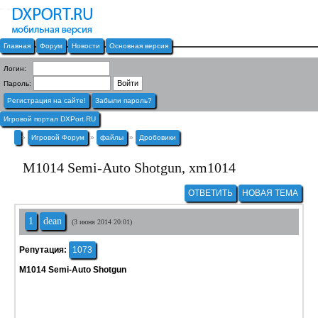
Главная
Форум
Новости
Основная версия
Логин:
Пароль:
Регистрация на сайте!
Забыли пароль?
Игровой портал DXPort.RU
»
Игровой Форум
»
файлы
»
Дробовики
M1014 Semi-Auto Shotgun, xm1014
ОТВЕТИТЬ
НОВАЯ ТЕМА
1
dean
(3 июня 2014 20:01)
Репутация:
1073
M1014 Semi-Auto Shotgun