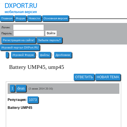
Главная
Форум
Новости
Основная версия
Логин:
Пароль:
Регистрация на сайте!
Забыли пароль?
Игровой портал DXPort.RU
»
Игровой Форум
»
файлы
»
Дробовики
Battery UMP45, ump45
ОТВЕТИТЬ
НОВАЯ ТЕМА
1
dean
(3 июня 2014 20:16)
Репутация:
1073
Battery UMP45