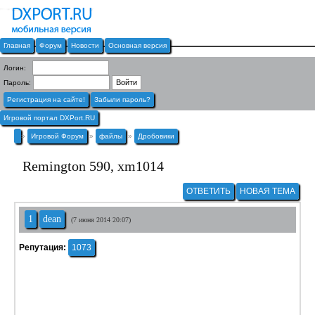
Главная
Форум
Новости
Основная версия
Логин:
Пароль:
Регистрация на сайте!
Забыли пароль?
Игровой портал DXPort.RU
»
Игровой Форум
»
файлы
»
Дробовики
Remington 590, xm1014
ОТВЕТИТЬ
НОВАЯ ТЕМА
1
dean
(7 июня 2014 20:07)
Репутация:
1073