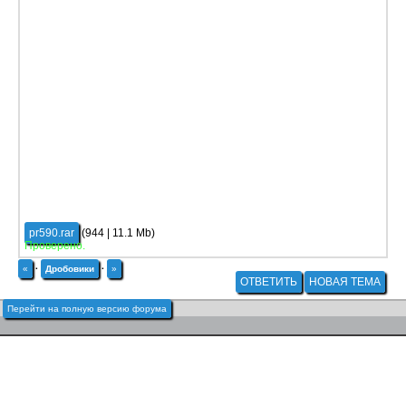
pr590.rar
(944 | 11.1 Mb)
Проверено.
«
·
Дробовики
·
»
ОТВЕТИТЬ
НОВАЯ ТЕМА
Перейти на полную версию форума