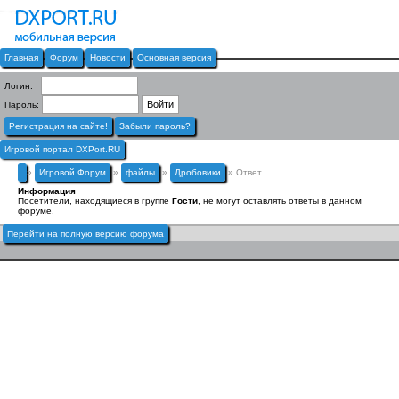
Главная
Форум
Новости
Основная версия
Логин:
Пароль:
Регистрация на сайте!
Забыли пароль?
Игровой портал DXPort.RU
»
Игровой Форум
»
файлы
»
Дробовики
» Ответ
Информация
Посетители, находящиеся в группе
Гости
, не могут оставлять ответы в данном
форуме.
Перейти на полную версию форума