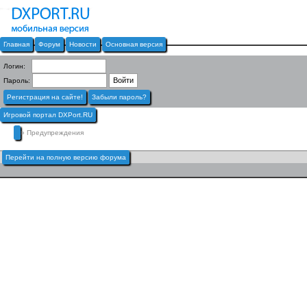
Главная
Форум
Новости
Основная версия
Логин:
Пароль:
Регистрация на сайте!
Забыли пароль?
Игровой портал DXPort.RU
» Предупреждения
Перейти на полную версию форума