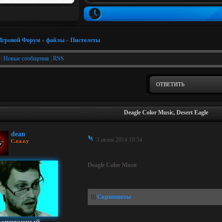
Игровой Форум
»
файлы
»
Пистолеты
|
Новые сообщения
|
RSS
ОТВЕТИТЬ
Deagle Color Music, Desert Eagle
dean
3 июня 2014 19:54
C.r.a.z.y
Deagle Color Music
Скриншоты