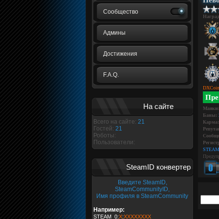
Нев
Сообщество
Награ
Админы
Достижения
F.A.Q.
DXCoin
Пре
На сайте
Маяки
Баны:
Всего на сайте:
21
Карма:
Гостей:
21
Репута
Роботы:
Сообще
Пользователи:
Регист
STEAM
Предуп
SteamID конвертер
Введите SteamID,
SteamCommunityID,
Имя профиля в SteamCommunity
Например:
STEAM_0:
X
:
XXXXXXXX