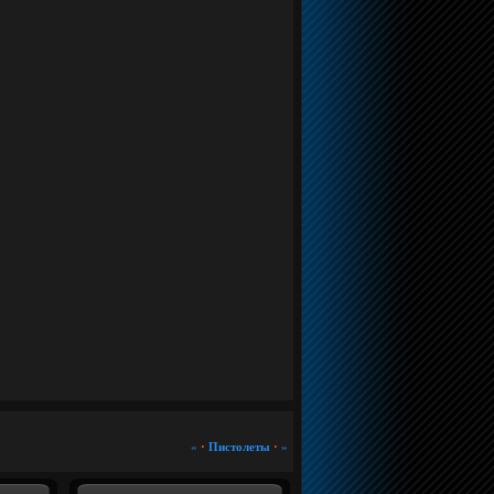
«
·
Пистолеты
·
»