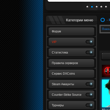
1
2
3
4
5
Категории меню
»
Поиск
Форум
VIP
Статистика
Правила серверов
Сервис DXCoins
Steam Аккаунты
Counter-Strike Source
Турниры