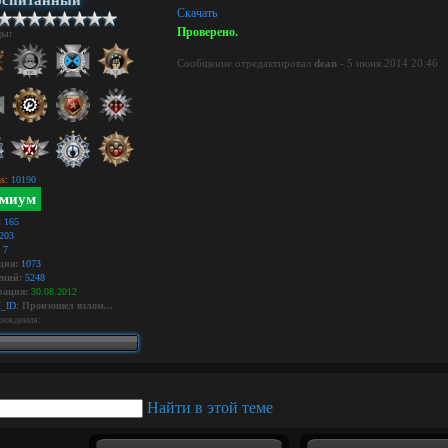
оспитанный
Скачать
Проверено.
ды:
Сообщение отредактировал
dean
- 5 июня 2014 20:46
s:
10190
миум
:
165
203
7
ция:
1073
ний:
5248
рация:
30.08.2012
_ID:
Произошел взлом...
реждения: