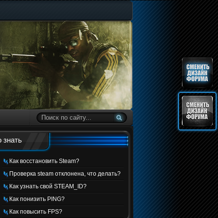
 знать
Как восстановить Steam?
Проверка steam отклонена, что делать?
Как узнать свой STEAM_ID?
Как понизить PING?
Как повысить FPS?