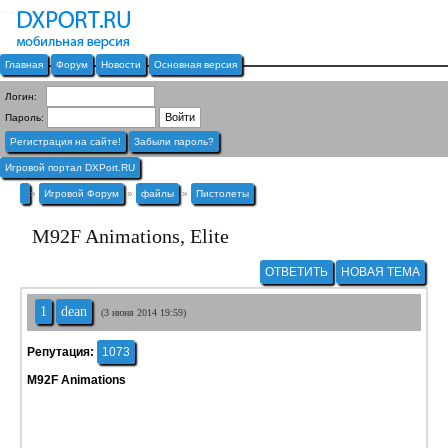
Главная
Форум
Новости
Основная версия
Логин:
Пароль:
Регистрация на сайте!
Забыли пароль?
Игровой портал DXPort.RU
»
Игровой Форум
»
файлы
»
Пистолеты
M92F Animations, Elite
ОТВЕТИТЬ
НОВАЯ ТЕМА
1
dean
(3 июня 2014 19:59)
Репутация:
1073
M92F Animations