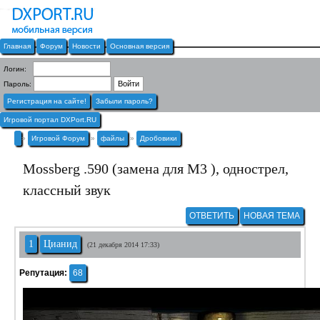
Главная
Форум
Новости
Основная версия
Логин:
Пароль:
Регистрация на сайте!
Забыли пароль?
Игровой портал DXPort.RU
»
Игровой Форум
»
файлы
»
Дробовики
Mossberg .590 (замена для M3 ), однострел,
классный звук
ОТВЕТИТЬ
НОВАЯ ТЕМА
1
Цианид
(21 декабря 2014 17:33)
Репутация:
68