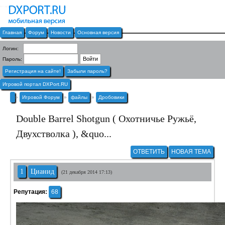
Главная
Форум
Новости
Основная версия
Логин:
Пароль:
Регистрация на сайте!
Забыли пароль?
Игровой портал DXPort.RU
»
Игровой Форум
»
файлы
»
Дробовики
Double Barrel Shotgun ( Охотничье Ружьё,
Двухстволка ), &quo...
ОТВЕТИТЬ
НОВАЯ ТЕМА
1
Цианид
(21 декабря 2014 17:13)
Репутация:
68